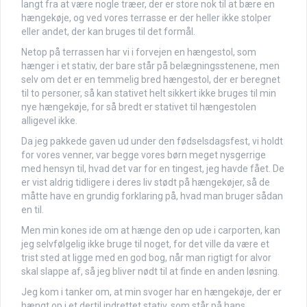
langt fra at være nogle træer, der er store nok til at bære en
hængekøje, og ved vores terrasse er der heller ikke stolper
eller andet, der kan bruges til det formål.
Netop på terrassen har vi i forvejen en hængestol, som
hænger i et stativ, der bare står på belægningsstenene, men
selv om det er en temmelig bred hængestol, der er beregnet
til to personer, så kan stativet helt sikkert ikke bruges til min
nye hængekøje, for så bredt er stativet til hængestolen
alligevel ikke.
Da jeg pakkede gaven ud under den fødselsdagsfest, vi holdt
for vores venner, var begge vores børn meget nysgerrige
med hensyn til, hvad det var for en tingest, jeg havde fået. De
er vist aldrig tidligere i deres liv stødt på hængekøjer, så de
måtte have en grundig forklaring på, hvad man bruger sådan
en til.
Men min kones ide om at hænge den op ude i carporten, kan
jeg selvfølgelig ikke bruge til noget, for det ville da være et
trist sted at ligge med en god bog, når man rigtigt for alvor
skal slappe af, så jeg bliver nødt til at finde en anden løsning.
Jeg kom i tanker om, at min svoger har en hængekøje, der er
hængt op i et dertil indrettet stativ, som står på hans