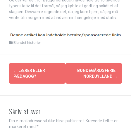
Og det var der, for byggemarkedet havde hele tre forskellige
typer stativ til det formål, så jeg købte et godt og solidt et af
slagsen. Desværre regnede det, da jeg kom hjem, så jeg må
vente til i morgen med at indvie min hængekøje med stativ.
Blandet historier
Indlægsnavigation
←
LÆRER ELLER
BONDEGÅRDSFERIE I
PÆDAGOG?
NORDJYLLAND
→
Skriv et svar
Din e-mailadresse vil ikke blive publiceret.
Krævede felter er
markeret med
*