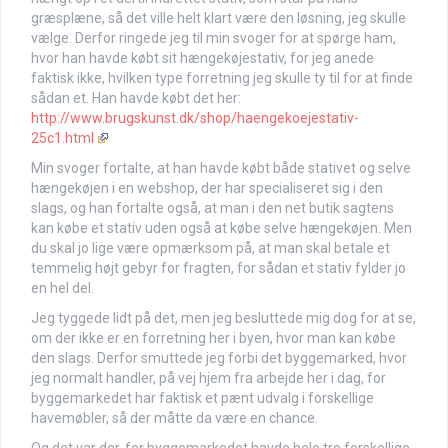
græsplæne, så det ville helt klart være den løsning, jeg skulle
vælge. Derfor ringede jeg til min svoger for at spørge ham,
hvor han havde købt sit hængekøjestativ, for jeg anede
faktisk ikke, hvilken type forretning jeg skulle ty til for at finde
sådan et. Han havde købt det her:
http://www.brugskunst.dk/shop/haengekoejestativ-
25c1.html
Min svoger fortalte, at han havde købt både stativet og selve
hængekøjen i en webshop, der har specialiseret sig i den
slags, og han fortalte også, at man i den net butik sagtens
kan købe et stativ uden også at købe selve hængekøjen. Men
du skal jo lige være opmærksom på, at man skal betale et
temmelig højt gebyr for fragten, for sådan et stativ fylder jo
en hel del.
Jeg tyggede lidt på det, men jeg besluttede mig dog for at se,
om der ikke er en forretning her i byen, hvor man kan købe
den slags. Derfor smuttede jeg forbi det byggemarked, hvor
jeg normalt handler, på vej hjem fra arbejde her i dag, for
byggemarkedet har faktisk et pænt udvalg i forskellige
havemøbler, så der måtte da være en chance.