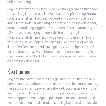
hele på én gang.
Jeg var lidt nysgerrig efter, hvad min kollega sad og nussede
med, så jeg kastede et blik over skulderen på ham og kunne
konstatere, at han havde modtaget en liste over rovet ved
indbruddet. Den var alenlang og forsynet med indkøbspriser,
som der stod. Jeg kiggede efter prisen på en bestemt styrke
e27 led pære, som jeg havde købt fire af, og jeg kunne
konstatere, at den pris, jeg havde givet for pærerne, i hvert
fald var en hel del højere end den pris, der stod angivet på
listen. Det fortalte jeg min kollega, og vi var enige om, at så
var indehaveren af webshoppen nu nok en ærlig mand, for
han havde helt sikkert ikke forsøgt at skrive sin udsalgspriser
på som indkøbspriser.
Købt online
Jeg nævnte i øvrigt for min kollega, at en af de ting, jeg selv
havde købt i webshoppen, var en dæmpbar led pære, som jeg
har sat i vores lampe over spisebordet. Og præcis den model
var der stjålet 12 af ved indbruddet på lageret, og den pris,
webshoppen havde angivet på skadesanmeldelsen lå også i
dette tilfælde en hel del under, hvad jeg havde måttet betale,