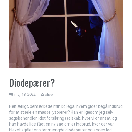
Diodepærer?
maj 18, 2022
oliver
Helt ærligt, bemærkede min kollega, hvem gider begå indbrud
for at stjæle en masse lyspærer? Han er ligesom jeg selv
sagsbehandler i det forsikringsselskab, hvor vi er ansat, og
han havde lige fået en ny sag om et indbrud, hvor der var
blevet stjålet en stor mængde diodepærer og anden led