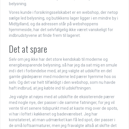
belysning.
Vores kunde i forsikringsselskabet er en webshop, der netop
sælge led belysning, og butikkens lager ligger i en mindre by i
Midtjylland, og da adressen står på webshoppens
hjemmeside, har det selvfølgelig ikke været vanskeligt for
indbrudstyvene at finde frem til lageret.
Det at spare
Selv om jeg ikke har det store kendskab til moderne og
energibesparende belysning, så har jeg da sat mig en smule
ind i det i forbindelse med, at jeg valgte at udskifte en del
gamle glødepærer med moderne led pærer hjemme hos os
selv. Og det var helt tilfældigt i den webshop, som nu havde
haft indbrud, at jeg købte ind til udskiftningen.
Jeg valgte at nøjes med at udskifte de eksisterende pærer
med nogle nye, der passer i de samme fatninger, for jeg vil
vente til et senere tidspunkt med at kaste mig over de spots,
vi har i loftet i køkkenet og badeværelset. Jeg har
konstateret, at man udmærket kan få led spot, der passer i
de små loftsarmaturer, men jeg fravalgte altså at skifte det