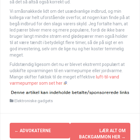
så det så altså også korrekt ud.
Vi småsnakkede lidt om det usædvanlige indbrud, og min
kollega var helt uforstående overfor, at nogen kan finde på at
begå indbrud for den slags varers skyld. Jeg fortalte ham, at
led pærer bliver mere og mere populære, fordi de ikke bare
bruger langt mindre strøm end glødepærer men også holder
til at være tændt i betydeligt flere timer, så de på sigt er en
god investering, selv om de lige nu og her koster temmelig
meget.
Fuldstændig ligesom det nu er blevet ekstremt populært at
udskifte opvarmingen til en varmepumpe eller jordvarme.
Mange skifter faktisk til de meget effektive
luft-til-vand
varmepumper som set her
.
Elektroniske gadgets
Indlægsnavigation
←
ADVOKATERNE
LÆR ALT OM
BACKGAMMON HER
→