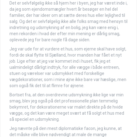
Det er selvfølgelig ikke så hjem her i byen, jeg har været inde i,
da jeg som ejendomsmægler hvert år besøger en hel del
familier, der har ideer om at sætte deres hus eller lejlighed til
salg. Og det er selvfølgelig ikke alle folks smag med hensyn til
indretning og udsmykning af en bolig, jeg kan være enig i,
men rekorden i hvad der efter min mening er dårlig smag,
oplevede jeg for bare nogle få dage siden.
Jeg var ude for at vurdere et hus, som ejerne skal have solgt,
fordi de skal flytte til Sjælland, hvor manden har fået et nyt
job. Lige efter at jeg var kommet ind i huset, fik jeg et
ualmindeligt dårligt indtryk, for alle vægge i både entreen,
stuen og værelser var udsmykket med forskellige
vægdekorationer, som i mine øjne ikke bare var hæslige, men
som også fik det til at flimre for øjnene.
Bortset fra, at den overdrevne udsmykning ikke lige var min
smag, blev jeg også på det professionelle plan temmelig
bekymret, for dekorationerne var malet direkte på de hvide
vægge, og det kan være meget svært at få solgt et hus med
så speciel en udsmykning.
Jeg nævnte på den mest diplomatiske facon, jeg kunne, at
det måske ville blive nødvendigt at male de mange