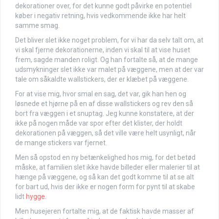
dekorationer over, for det kunne godt påvirke en potentiel
køber i negativ retning, hvis vedkommende ikke har helt
samme smag.
Det bliver slet ikke noget problem, for vi har da selv talt om, at
vi skal fjerne dekorationerne, inden vi skal til at vise huset
frem, sagde manden roligt. Og han fortalte så, at de mange
udsmykninger slet ikke var malet på væggene, men at der var
tale om såkaldte wallstickers, der er klæbet på væggene.
For at vise mig, hvor smal en sag, det var, gik han hen og
løsnede et hjørne på en af disse wallstickers og rev den så
bort fra væggen i et snuptag. Jeg kunne konstatere, at der
ikke på nogen måde var spor efter det klister, der holdt
dekorationen på væggen, så det ville være helt usynligt, når
de mange stickers var fjernet.
Men så opstod en ny betænkelighed hos mig, for det betød
måske, at familien slet ikke havde billeder eller malerier til at
hænge på væggene, og så kan det godt komme til at se alt
for bart ud, hvis der ikke er nogen form for pynt til at skabe
lidt
hygge
.
Men husejeren fortalte mig, at de faktisk havde masser af