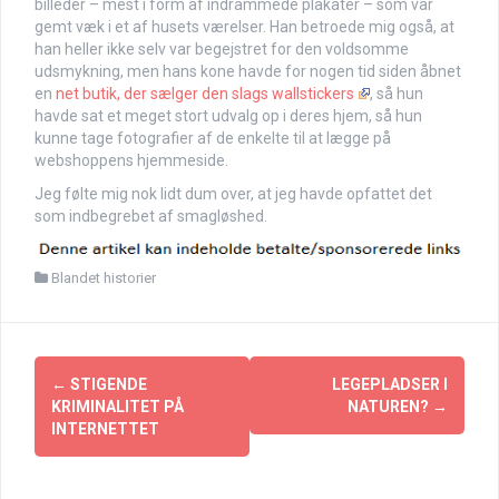
billeder – mest i form af indrammede plakater – som var
gemt væk i et af husets værelser. Han betroede mig også, at
han heller ikke selv var begejstret for den voldsomme
udsmykning, men hans kone havde for nogen tid siden åbnet
en
net butik, der sælger den slags wallstickers
, så hun
havde sat et meget stort udvalg op i deres hjem, så hun
kunne tage fotografier af de enkelte til at lægge på
webshoppens hjemmeside.
Jeg følte mig nok lidt dum over, at jeg havde opfattet det
som indbegrebet af smagløshed.
Blandet historier
Indlægsnavigation
←
STIGENDE
LEGEPLADSER I
KRIMINALITET PÅ
NATUREN?
→
INTERNETTET