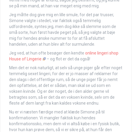
se på min mand, at han var meget enig med mig.
Jeg måtte dog give mig en lille smule, for det par trusser,
Simone valgte i stedet, var faktisk også temmelig
udfordrende, syntes jeg, men dog ikke så slemme som de
små sorte, hun først havde peget på, så jeg valgte at bøje
mig for hendes ønske nummer to for at få afsluttet
handelen, uden at hun blev alt for surmulende.
Jeg ved, at hun ofte besøger den kendte
online lingeri shop
House of Lingerie
– og flot er det da også!
Men det er nok naturligt, at selv så unge piger går efter noget
temmelig sexet lingeri, for der er jo masser af reklamer for
den slags i det offentlige rum, så de unge piger får jo nemt
den opfattelse, at det er sådan, man skal se ud som en
voksen kvinde. Og er der noget, de i den alder gerne vil
betragtes som, så er det da en voksen kvinde, selv om de
fleste af dem langt fra kan kaldes voksne endnu.
Nu er vi næsten færdige med at klæde Simone på til
konfirmationen. Vi mangler faktisk kun hendes
konfirmationssko, men dem vil vi altså købe i en fysisk butik,
hvor hun kan prøve dem, så vi er sikre på, at hun får den