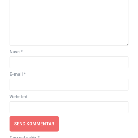
Navn
*
E-mail
*
Websted
Current ye@r
*