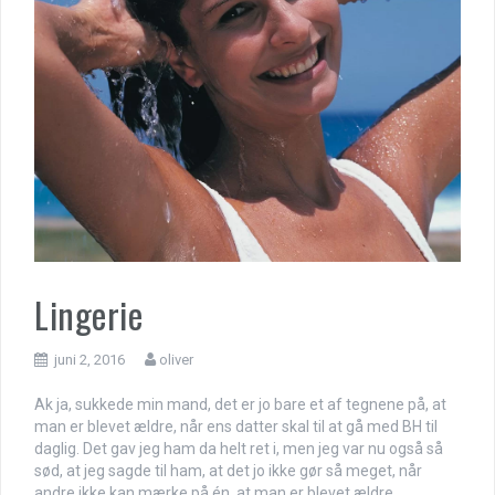
Lingerie
juni 2, 2016
oliver
Ak ja, sukkede min mand, det er jo bare et af tegnene på, at
man er blevet ældre, når ens datter skal til at gå med BH til
daglig. Det gav jeg ham da helt ret i, men jeg var nu også så
sød, at jeg sagde til ham, at det jo ikke gør så meget, når
andre ikke kan mærke på én, at man er blevet ældre.