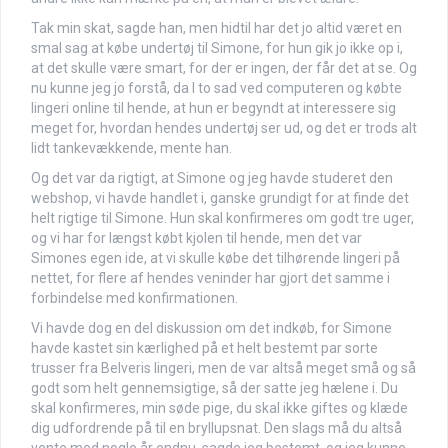
Tak min skat, sagde han, men hidtil har det jo altid været en
smal sag at købe undertøj til Simone, for hun gik jo ikke op i,
at det skulle være smart, for der er ingen, der får det at se. Og
nu kunne jeg jo forstå, da I to sad ved computeren og købte
lingeri online til hende, at hun er begyndt at interessere sig
meget for, hvordan hendes undertøj ser ud, og det er trods alt
lidt tankevækkende, mente han.
Og det var da rigtigt, at Simone og jeg havde studeret den
webshop, vi havde handlet i, ganske grundigt for at finde det
helt rigtige til Simone. Hun skal konfirmeres om godt tre uger,
og vi har for længst købt kjolen til hende, men det var
Simones egen ide, at vi skulle købe det tilhørende lingeri på
nettet, for flere af hendes veninder har gjort det samme i
forbindelse med konfirmationen.
Vi havde dog en del diskussion om det indkøb, for Simone
havde kastet sin kærlighed på et helt bestemt par sorte
trusser fra Belveris lingeri, men de var altså meget små og så
godt som helt gennemsigtige, så der satte jeg hælene i. Du
skal konfirmeres, min søde pige, du skal ikke giftes og klæde
dig udfordrende på til en bryllupsnat. Den slags må du altså
vente med nogle år endnu, sagde jeg bestemt, og jeg kunne